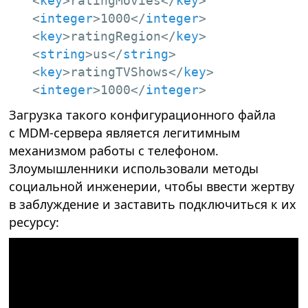
<
key
>
ratingMovies
</
key
>
<
integer
>
1000
</
integer
>
<
key
>
ratingRegion
</
key
>
<
string
>
us
</
string
>
<
key
>
ratingTVShows
</
key
>
<
integer
>
1000
</
integer
>
Загрузка такого конфигурационного файла
с MDM-сервера является легитимным
механизмом работы с телефоном.
Злоумышленники использовали методы
социальной инженерии, чтобы ввести жертву
в заблуждение и заставить подключиться к их
ресурсу: