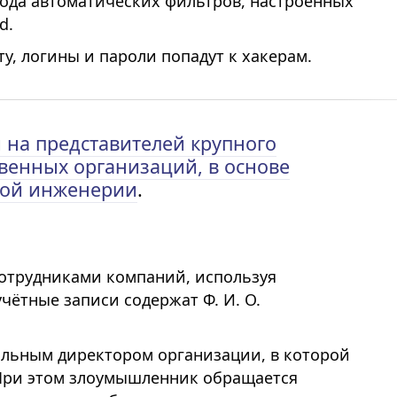
хода автоматических фильтров, настроенных
d.
у, логины и пароли попадут к хакерам.
 на представителей крупного
твенных организаций, в основе
ной инженерии
.
отрудниками компаний, используя
учётные записи содержат Ф. И. О.
альным директором организации, в которой
 При этом злоумышленник обращается