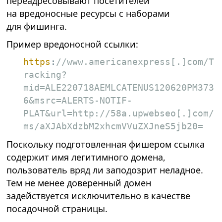
переадресовывают посетителей
на вредоносные ресурсы с наборами
для фишинга.
Пример вредоносной ссылки:
https
:
//www.americanexpress[.]com/T
racking?
mid=ALE220718AEMLCATENUS120620PM373
6&msrc=ALERTS-NOTIF-
PLAT&url=http://58a.upwebseo[.]com/
ms/aXJAbXdzbM2xhcmVVuZXJneS5jb20=
Поскольку подготовленная фишером ссылка
содержит имя легитимного домена,
пользователь вряд ли заподозрит неладное.
Тем не менее доверенный домен
задействуется исключительно в качестве
посадочной страницы.