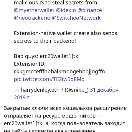
malicious JS to steal secrets from
@myetherwallet
@idexio
@binance
@neotrackerio
@SwitcheoNetwork
Extension-native wallet create also sends
secrets to their backend!
Bad guys: erc20wallet[.]tk
ExtensionID:
ckkgmccefffnbbalkmbbgebbojjogffn
pic.twitter.com/TE2iw5d8Md
— harrydenley.eth ? (@sniko_)
31 декабря
2019 г.
Закрытые ключи всех кошельков расширение
отправляет на ресурс мошенников —
erc20wallet[.]tk, а, когда пользователь заходит
на сайты сервисов для управления