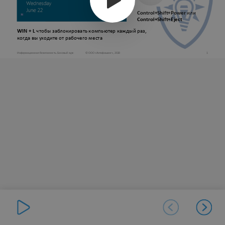
Control+Shift+Power
или
Control+Shift+Eject
WIN + L
чтобы заблокировать компьютер каждый раз,
когда вы уходите от рабочего места
Информационная безопасность. Базовый курс
© ООО «Антифишинг», 2020
1